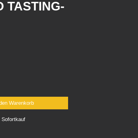
 TASTING-
reis
 den Warenkorb
Sofortkauf