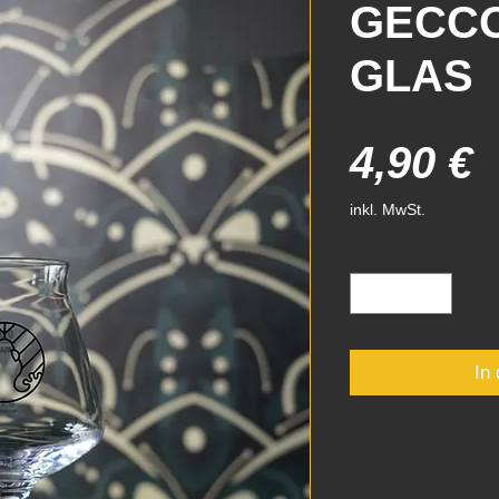
GECCO
GLAS
P
4,90 €
inkl. MwSt.
Anzahl
*
In