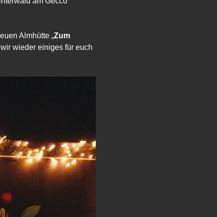
interwald am Gecco 
neuen Almhütte „
Zum 
wir wieder einiges für euch 