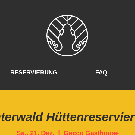
RESERVIERUNG
FAQ
terwald Hüttenreservie
Sa., 21. Dez.
  |  
Gecco Gasthouse