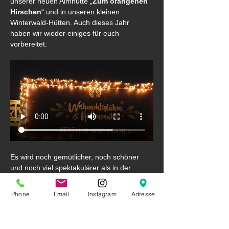
unserer neuen Almhütte „
Zum orangenen 
Hirschen
“ und in unseren kleinen 
Winterwald-Hütten. Auch dieses Jahr 
haben wir wieder einiges für euch 
vorbereitet.
Es wird noch gemütlicher, noch schöner 
und noch viel spektakulärer als in der 
Vergangenheit. Das können wir euch 
versprechen.
Phone
Email
Instagram
Adresse
Unsere große, neue Almhütte „
Zum 
orangenen Hirschen
“ wird euch mit 